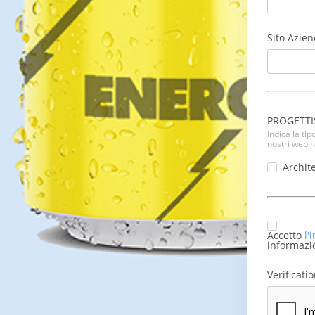
Sito Azie
PROGETTI
Indica la ti
nostri webi
Archite
Accetto
l'
informazi
Verificati