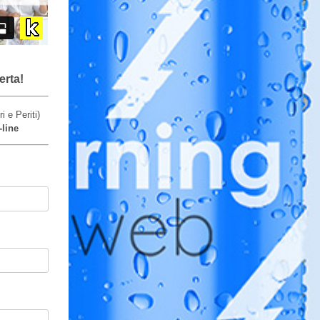
rta!
i e Periti)
-line