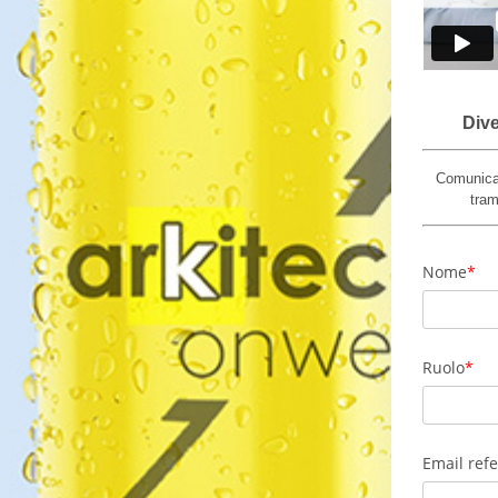
Div
Comunic
tram
Nome
Ruolo
Email ref