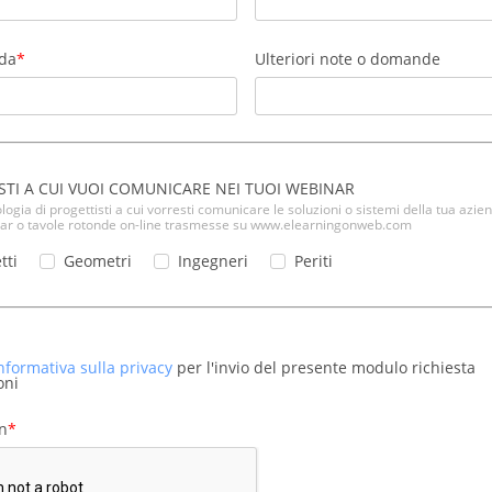
nda
Ulteriori note o domande
STI A CUI VUOI COMUNICARE NEI TUOI WEBINAR
pologia di progettisti a cui vorresti comunicare le soluzioni o sistemi della tua azie
nar o tavole rotonde on-line trasmesse su www.elearningonweb.com
tti
Geometri
Ingegneri
Periti
informativa sulla privacy
per l'invio del presente modulo richiesta
oni
on